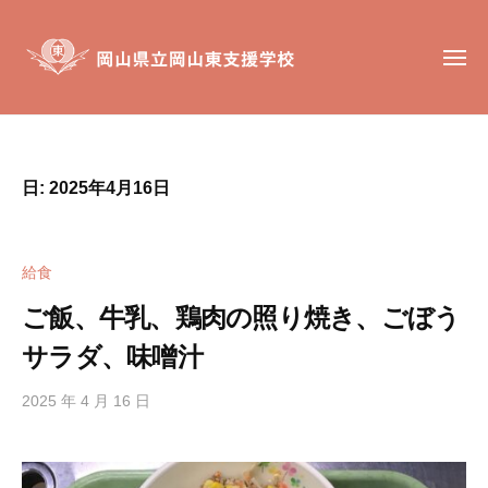
岡
コ
山
ン
県
メ
テ
ニ
立
ュ
ン
岡
ー
岡
岡
山
ツ
山
山
東
へ
東
県
支
日:
2025年4月16日
ス
支
立
援
キ
援
岡
学
ッ
学
校
山
給食
校
プ
東
は
ご飯、牛乳、鶏肉の照り焼き、ごぼう
支
、
サラダ、味噌汁
援
肢
学
体
2025 年 4 月 16 日
b
不
校
y
自
h
由
i