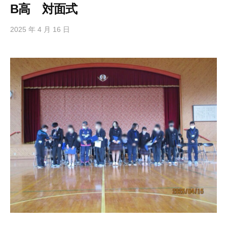
学
B高 対面式
校
で
2025 年 4 月 16 日
b
y
す
h
。
i
g
a
s
i
s
i
e
n
1
0