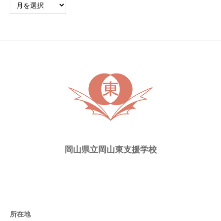
去
の
ト
ピ
ッ
ク
ス
岡山県立岡山東支援学校
所在地