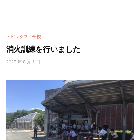
トピックス
全校
/
消火訓練を行いました
2025 年 8 月 1 日
b
y
h
i
g
a
s
i
s
i
e