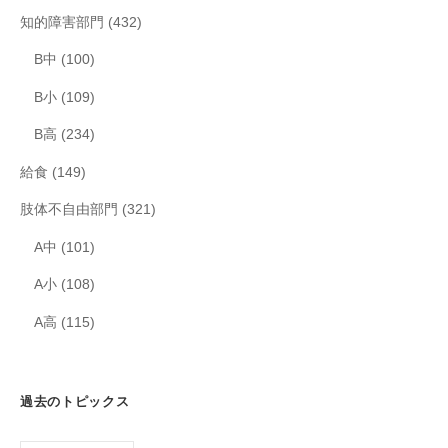
知的障害部門
(432)
B中
(100)
B小
(109)
B高
(234)
給食
(149)
肢体不自由部門
(321)
A中
(101)
A小
(108)
A高
(115)
過去のトピックス
過