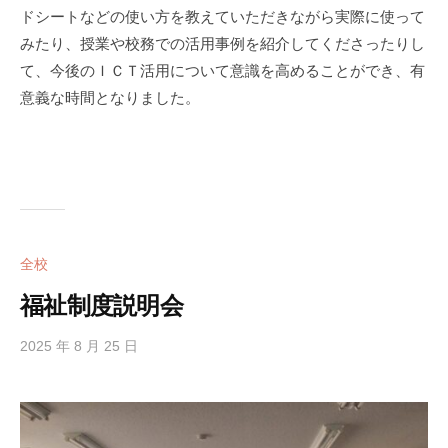
学
ドシートなどの使い方を教えていただきながら実際に使って
校
みたり、授業や校務での活用事例を紹介してくださったりし
で
て、今後のＩＣＴ活用について意識を高めることができ、有
す
意義な時間となりました。
。
全校
福祉制度説明会
2025 年 8 月 25 日
b
y
h
i
g