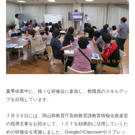
a
部
s
門
i
と
s
知
i
的
e
障
n
害
1
部
0
門
0
を
併
設
夏季休業中に、様々な研修会に参加し、教職員のスキルアッ
し
プを目指しています。
た
特
別
７月３０日には、岡山県教育庁高校教育課教育情報化推進室
支
の指導主事をお招きして、ＩＣＴを効果的に活用していくた
援
めの研修会を実施しました。GoogleのClasroomやスプレッ