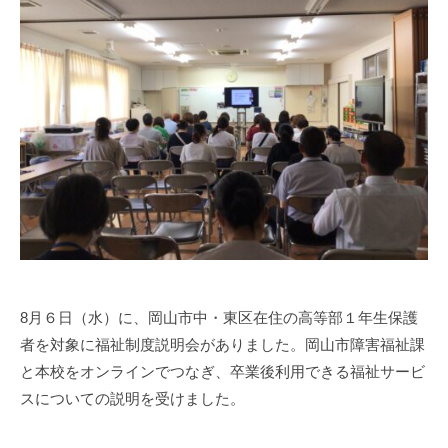
a
s
i
s
i
e
n
1
0
0
8月６日（水）に、岡山市中・東区在住の高等部１年生保護
者を対象に福祉制度説明会がありました。岡山市障害福祉課
と本校をオンラインでつなぎ、卒業後利用できる福祉サービ
スについての説明を受けました。