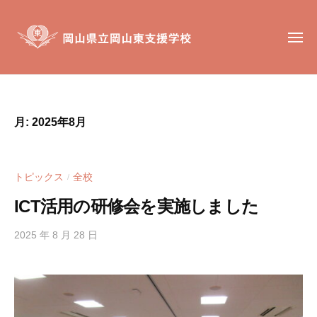
岡
コ
山
ン
県
メ
テ
ニ
立
ュ
ン
岡
ー
岡
岡
山
ツ
山
山
東
へ
東
県
支
月:
2025年8月
ス
支
立
援
キ
援
岡
学
ッ
学
校
山
トピックス
全校
/
校
プ
東
は
ICT活用の研修会を実施しました
支
、
援
肢
2025 年 8 月 28 日
b
学
体
y
不
h
校
自
i
g
由