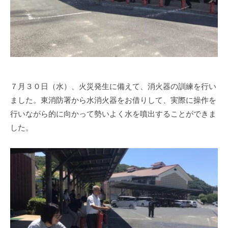
n
1
0
0
７月３０日（水）、火災発生に備えて、消火器の訓練を行い
ました。東消防署から水消火器をお借りして、実際に操作を
行いながら的に向かって勢いよく水を噴出することができま
した。