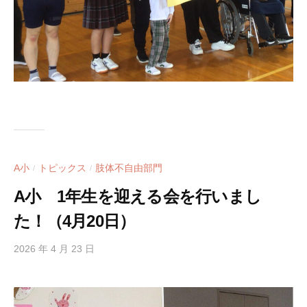
A小
トピックス
肢体不自由部門
/
/
A小 1年生を迎える会を行いまし
た！（4月20日）
2026 年 4 月 23 日
b
y
h
i