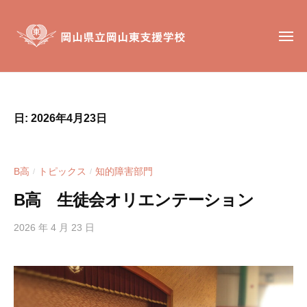
岡
コ
山
ン
県
メ
テ
ニ
立
ュ
ン
岡
ー
岡
岡
山
ツ
山
山
東
へ
東
県
支
日:
2026年4月23日
ス
支
立
援
キ
援
岡
学
ッ
学
校
山
B高
トピックス
知的障害部門
/
/
校
プ
東
は
B高 生徒会オリエンテーション
支
、
援
肢
2026 年 4 月 23 日
b
学
体
y
不
h
校
自
i
g
由