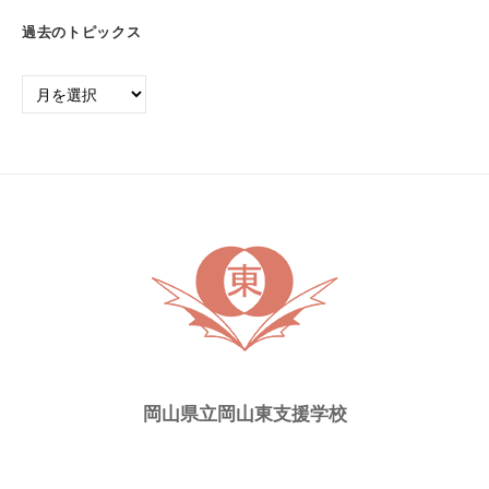
過去のトピックス
過
去
の
ト
ピ
ッ
ク
ス
岡山県立岡山東支援学校