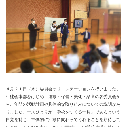
a
部
s
門
i
と
s
知
i
的
e
障
n
害
1
部
0
門
0
を
併
設
し
４月２１日（水）委員会オリエンテーションを行いました。
た
生徒会本部をはじめ、運動・保健・美化・給食の各委員会か
特
ら、年間の活動計画や具体的な取り組みについての説明があ
別
りました。一人ひとりが「学校をつくる一員」であるという
支
自覚を持ち、主体的に活動に関わってくれることを期待して
援