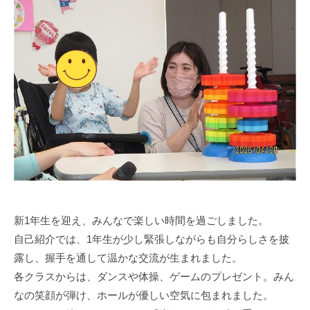
g
a
s
i
s
i
e
n
1
0
0
新1年生を迎え、みんなで楽しい時間を過ごしました。
自己紹介では、1年生が少し緊張しながらも自分らしさを披
露し、握手を通して温かな交流が生まれました。
各クラスからは、ダンスや体操、ゲームのプレゼント。みん
なの笑顔が弾け、ホールが優しい空気に包まれました。