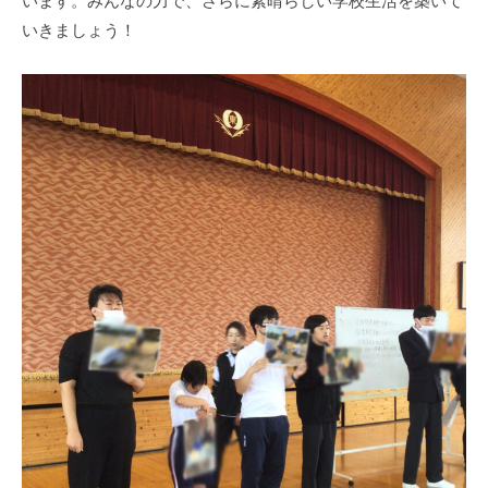
います。みんなの力で、さらに素晴らしい学校生活を築いて
学
いきましょう！
校
で
す
。