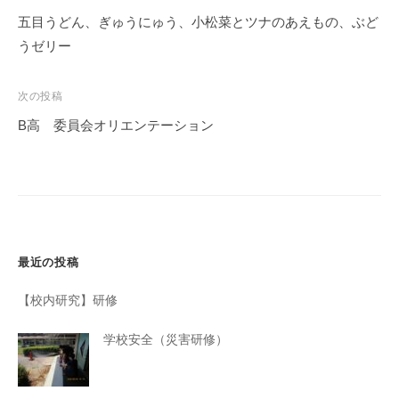
学
稿
五目うどん、ぎゅうにゅう、小松菜とツナのあえもの、ぶど
校
ナ
うゼリー
で
ビ
す
ゲ
。
次の投稿
ー
B高 委員会オリエンテーション
シ
ョ
ン
最近の投稿
【校内研究】研修
学校安全（災害研修）