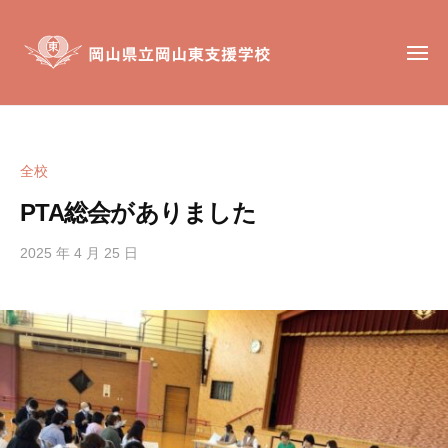
岡
コ
山
ン
県
メ
テ
ニ
立
ュ
ン
岡
ー
岡
岡
山
ツ
山
山
東
へ
東
県
支
全校
ス
支
立
援
キ
援
PTA総会がありました
岡
学
ッ
学
校
山
校
2025 年 4 月 25 日
b
プ
東
y
は
支
h
、
援
i
肢
g
学
体
a
不
校
s
自
i
由
s