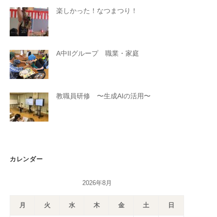
楽しかった！なつまつり！
A中IIグループ 職業・家庭
教職員研修 〜生成AIの活用〜
カレンダー
2026年8月
月
火
水
木
金
土
日