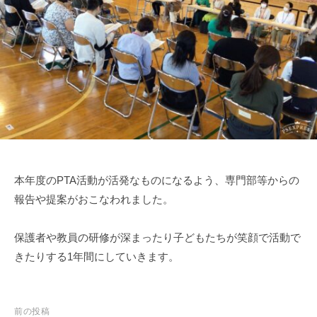
部
i
門
e
と
n
知
1
的
0
障
害
部
門
を
本年度のPTA活動が活発なものになるよう、専門部等からの
併
報告や提案がおこなわれました。
設
し
た
保護者や教員の研修が深まったり子どもたちが笑顔で活動で
特
きたりする1年間にしていきます。
別
支
援
投
前の投稿