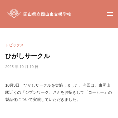
岡
コ
山
ン
県
メ
テ
ニ
立
ュ
ン
岡
ー
岡
岡
山
ツ
山
山
東
へ
東
県
支
トピックス
ス
支
立
援
キ
援
ひがしサークル
岡
学
ッ
学
校
山
校
2025 年 10 月 10 日
b
プ
東
y
は
支
h
、
10月9日 ひがしサークルを実施しました。今回は、東岡山
援
i
肢
駅近くの『ジブンワーク』さんをお招きして『コーヒー』の
g
学
体
a
製品化について実演していただきました。
不
校
s
自
i
由
s