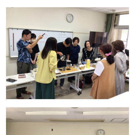
部
i
門
e
と
n
知
1
的
0
障
害
部
門
を
併
設
し
た
特
別
支
援