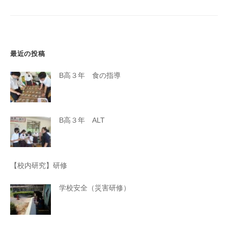
シ
ョ
ン
最近の投稿
B高３年 食の指導
B高３年 ALT
【校内研究】研修
学校安全（災害研修）