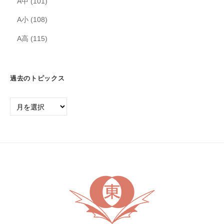
A中
(101)
A小
(108)
A高
(115)
過去のトピックス
過
去
の
ト
ピ
ッ
ク
ス