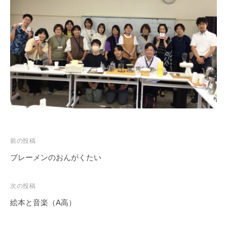
学
校
で
す
。
投
前の投稿
稿
ブレーメンのおんがくたい
ナ
ビ
次の投稿
ゲ
絵本と音楽（A高）
ー