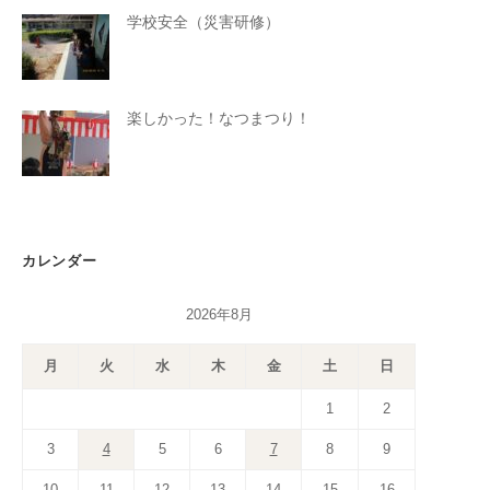
学校安全（災害研修）
楽しかった！なつまつり！
カレンダー
2026年8月
月
火
水
木
金
土
日
1
2
3
4
5
6
7
8
9
10
11
12
13
14
15
16