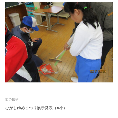
投
前の投稿
稿
ひがしゆめまつり展示発表（A小）
ナ