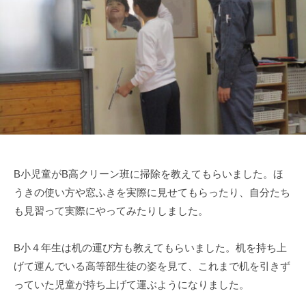
部
i
門
e
と
n
知
1
的
0
障
0
害
部
門
を
B小児童がB高クリーン班に掃除を教えてもらいました。ほ
併
うきの使い方や窓ふきを実際に見せてもらったり、自分たち
設
し
も見習って実際にやってみたりしました。
た
特
B小４年生は机の運び方も教えてもらいました。机を持ち上
別
げて運んでいる高等部生徒の姿を見て、これまで机を引きず
支
っていた児童が持ち上げて運ぶようになりました。
援