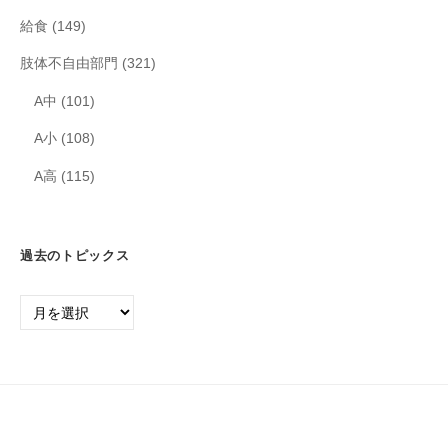
給食
(149)
肢体不自由部門
(321)
A中
(101)
A小
(108)
A高
(115)
過去のトピックス
過
去
の
ト
ピ
ッ
ク