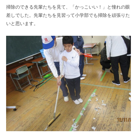
学
掃除のできる先輩たちを見て、「かっこいい！」と憧れの眼
校
差しでした。先輩たちを見習って小学部でも掃除を頑張りた
で
いと思います。
す
。