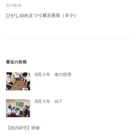
ビ
次の投稿
ゲ
ひがしゆめまつり展示発表（Ｂ小）
ー
シ
ョ
ン
最近の投稿
B高３年 食の指導
B高３年 ALT
【校内研究】研修