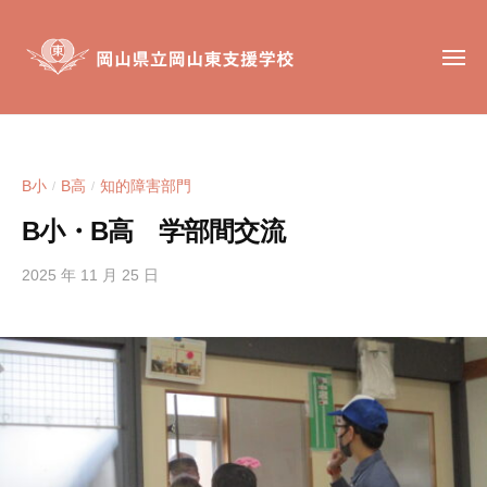
岡
コ
山
ン
県
メ
テ
ニ
立
ュ
ン
岡
ー
岡
岡
山
ツ
山
山
東
へ
東
県
支
B小
B高
知的障害部門
/
/
ス
支
立
援
キ
援
B小・B高 学部間交流
岡
学
ッ
学
校
山
校
2025 年 11 月 25 日
b
プ
東
y
は
支
h
、
援
i
肢
g
学
体
a
不
校
s
自
i
由
s