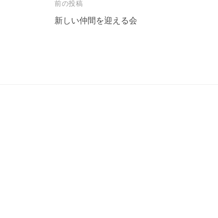
投
前の投稿
稿
新しい仲間を迎える会
ナ
ビ
ゲ
ー
シ
ョ
ン