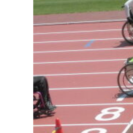
校
i
自
g
由
a
部
s
門
i
と
s
知
i
e
的
n
障
1
害
0
部
門
を
併
設
し