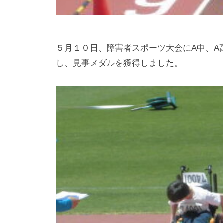
た
特
別
支
５月１０日、障害者スポーツ大会にA中、A
援
し、見事メダルを獲得しました。
学
校
で
す
。