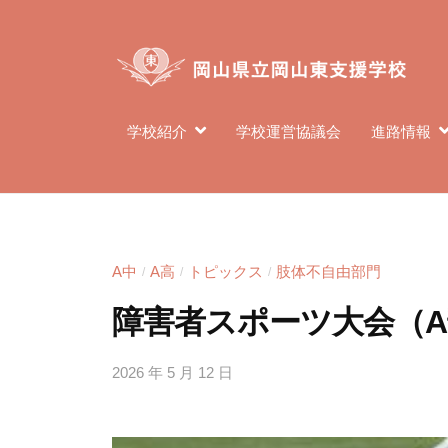
県
コ
立
ン
岡
テ
山
ン
東
岡
岡
学校紹介
学校運営協議会
進路情報
ツ
支
山
山
へ
援
東
県
ス
学
支
立
キ
校
援
岡
ッ
学
A中
A高
トピックス
肢体不自由部門
/
/
/
プ
山
校
障害者スポーツ大会（
東
は
支
、
2026 年 5 月 12 日
b
援
肢
y
体
学
h
不