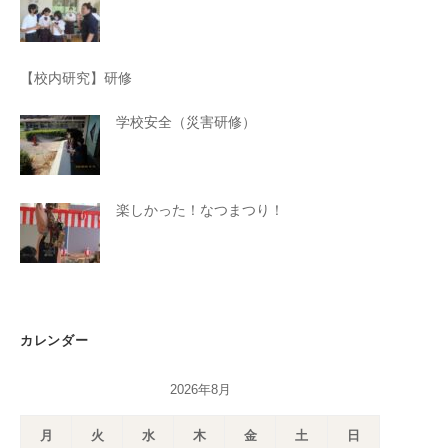
【校内研究】研修
学校安全（災害研修）
楽しかった！なつまつり！
カレンダー
2026年8月
月
火
水
木
金
土
日