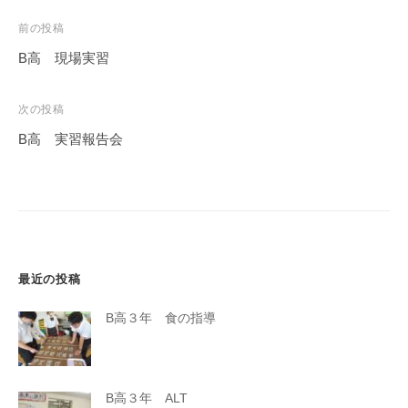
投
前の投稿
稿
B高 現場実習
ナ
ビ
次の投稿
ゲ
B高 実習報告会
ー
シ
ョ
ン
最近の投稿
B高３年 食の指導
B高３年 ALT