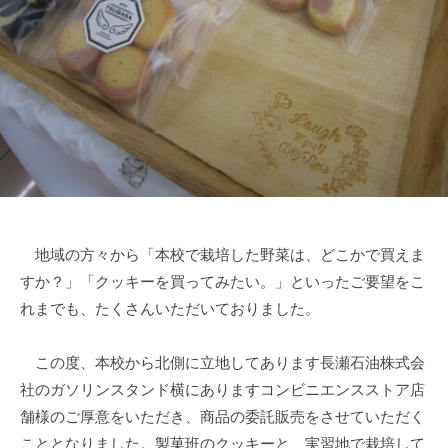
部
i
門
e
と
n
知
1
的
0
障
害
部
門
を
地域の方々から「本校で栽培した野菜は、どこかで買えま
併
すか？」「クッキーを買ってみたい。」といったご要望をこ
設
し
れまでも、たくさんいただいておりました。
た
特
この度、本校から北側に立地してあります長瀬石油株式会
別
社のガソリンスタンド横にありますコンビニエンスストア店
支
舗様のご厚意をいただき、商品の委託販売をさせていただく
援
こととなりました。製菓班のクッキーと、実習地で栽培して