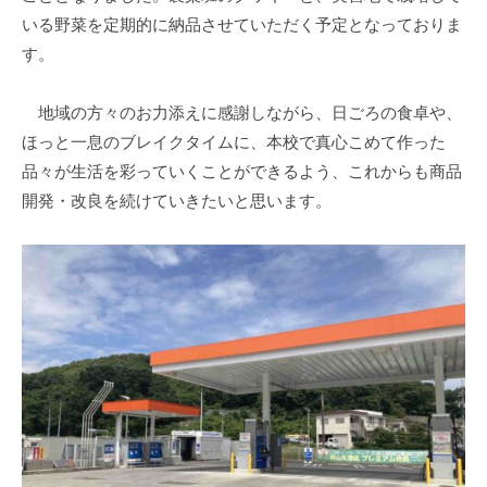
学
いる野菜を定期的に納品させていただく予定となっておりま
校
す。
で
す
地域の方々のお力添えに感謝しながら、日ごろの食卓や、
。
ほっと一息のブレイクタイムに、本校で真心こめて作った
品々が生活を彩っていくことができるよう、これからも商品
開発・改良を続けていきたいと思います。