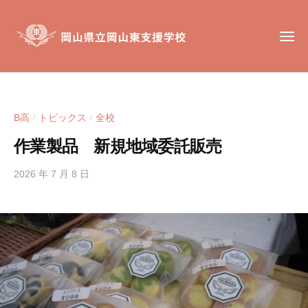
岡
コ
山
ン
県
メ
テ
ニ
立
ュ
ン
岡
ー
岡
岡
山
ツ
山
山
東
へ
東
県
支
B高
トピックス
全校
/
/
ス
支
立
援
キ
援
作業製品 新規地域委託販売
岡
学
ッ
学
校
山
校
2026 年 7 月 8 日
b
プ
東
y
は
支
h
、
援
i
肢
g
学
体
a
不
校
s
自
i
由
s