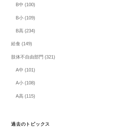
B中
(100)
B小
(109)
B高
(234)
給食
(149)
肢体不自由部門
(321)
A中
(101)
A小
(108)
A高
(115)
過去のトピックス