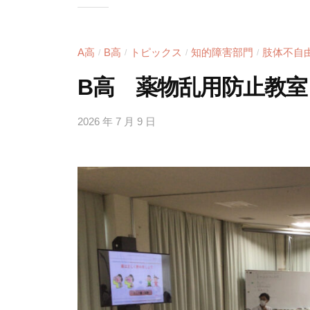
A高
B高
トピックス
知的障害部門
肢体不自
/
/
/
/
B高 薬物乱用防止教室
2026 年 7 月 9 日
b
y
h
i
g
a
s
i
s
i
e