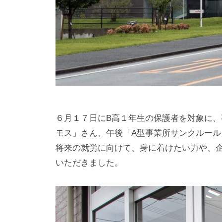
た
特
別
支
援
学
校
で
６月１７日にB高１年生の保護者を対象に
す
モス」さん、午後「A型事業所サンクルー
。
将来の就労に向けて、身に着けたい力や、
いただきました。