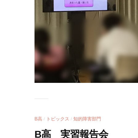
B高
トピックス
知的障害部門
/
/
B高 実習報告会