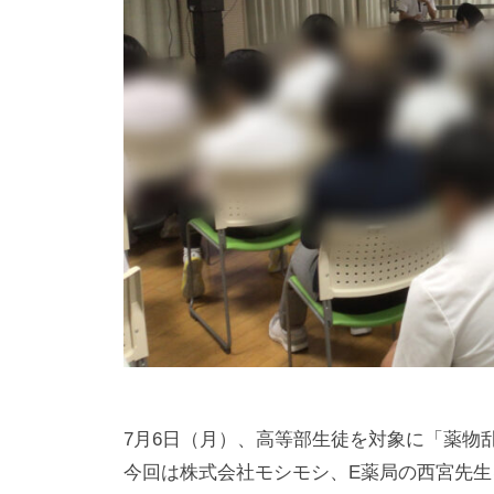
n
1
0
0
7月6日（月）、高等部生徒を対象に「薬物
今回は株式会社モシモシ、E薬局の西宮先