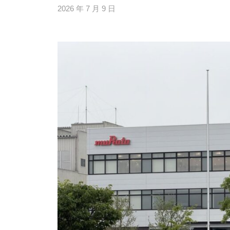
校
2026 年 7 月 9 日
b
自
y
由
h
部
i
門
g
と
a
知
s
的
i
障
s
害
i
部
e
門
n
を
1
0
併
0
設
し