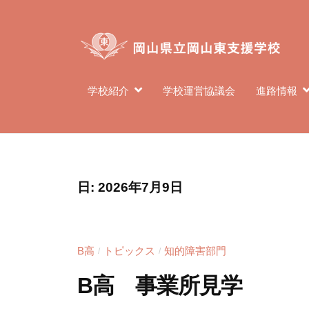
県
コ
立
ン
岡
テ
山
ン
東
岡
岡
学校紹介
学校運営協議会
進路情報
ツ
支
山
山
へ
援
東
県
ス
学
支
立
キ
校
援
岡
ッ
学
日:
2026年7月9日
プ
山
校
東
は
支
、
B高
トピックス
知的障害部門
/
/
援
肢
B高 事業所見学
体
学
不