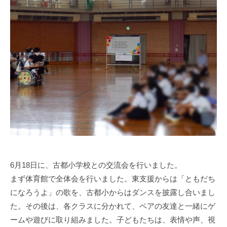
g
a
s
i
s
i
e
n
1
0
0
6月18日に、古都小学校との交流会を行いました。
まず体育館で全体会を行いました。東支援からは「ともだち
になろうよ」の歌を、古都小からはダンスを披露し合いまし
た。その後は、各クラスに分かれて、ペアの友達と一緒にゲ
ームや遊びに取り組みました。子どもたちは、表情や声、視