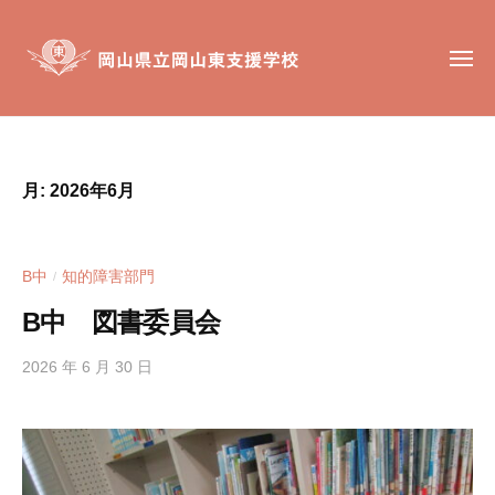
岡
コ
山
ン
県
メ
テ
ニ
立
ュ
ン
岡
ー
岡
岡
山
ツ
山
山
東
へ
東
県
支
月:
2026年6月
ス
支
立
援
キ
援
岡
学
ッ
学
校
山
B中
知的障害部門
/
校
プ
東
は
B中 図書委員会
支
、
援
肢
2026 年 6 月 30 日
b
学
体
y
不
h
校
自
i
g
由