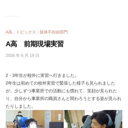
A高
トピックス
肢体不自由部門
/
/
A高 前期現場実習
2026 年 6 月 19 日
b
y
h
2・3年生が校外に実習へ行きました。
i
2年生は初めての校外実習で緊張した様子も見られました
g
a
が、少しずつ事業所での活動にも慣れて、笑顔が見られた
s
り、自分から事業所の職員さんと関わろうとする姿が見られ
i
たりしました。
s
i
e