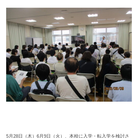
h
i
g
a
s
i
s
i
e
n
1
0
5月28日（木）6月9日（火）、本校に入学・転入学を検討さ