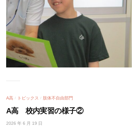
A高
トピックス
肢体不自由部門
/
/
A高 校内実習の様子②
2026 年 6 月 19 日
b
y