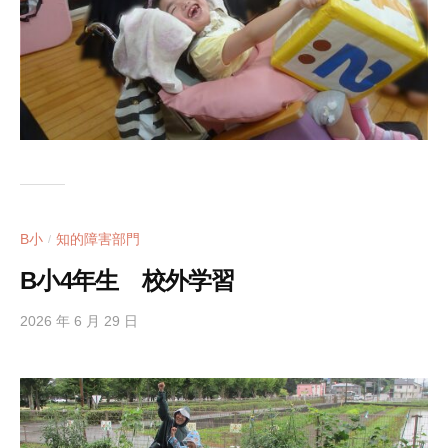
B小
知的障害部門
/
B小4年生 校外学習
2026 年 6 月 29 日
b
y
h
i
g
a