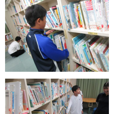
学
校
で
す
。