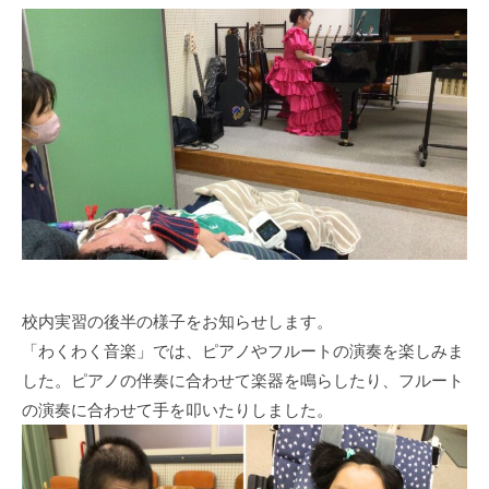
h
i
g
a
s
i
s
i
e
n
1
0
0
校内実習の後半の様子をお知らせします。
「わくわく音楽」では、ピアノやフルートの演奏を楽しみま
した。ピアノの伴奏に合わせて楽器を鳴らしたり、フルート
の演奏に合わせて手を叩いたりしました。