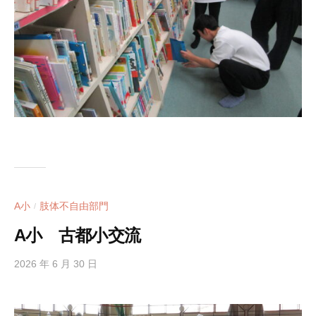
A小
肢体不自由部門
/
A小 古都小交流
2026 年 6 月 30 日
b
y
h
i