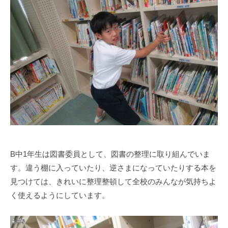
a
部
s
門
i
と
s
知
i
的
e
障
n
害
1
部
0
門
0
を
併
設
B中1年生は図書委員として、図書の整理に取り組んでいま
し
す。違う棚に入っていたり、逆さまになっていたりする本を
た
特
見つけては、きれいに整理整頓して全校のみんなが気持ちよ
別
く使えるようにしています。
支
援