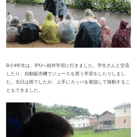
s
i
s
i
e
n
1
0
0
B小4年生は、IPUへ校外学習に行きました。学生さんと交流
したり、自動販売機でジュースを買う学習をしたりしまし
た。当日は雨でしたが、上手にカッパを着脱して移動するこ
ともできました。