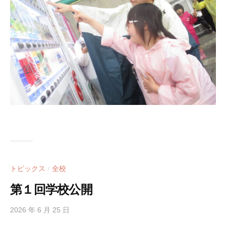
トピックス
全校
/
第１回学校公開
2026 年 6 月 25 日
b
y