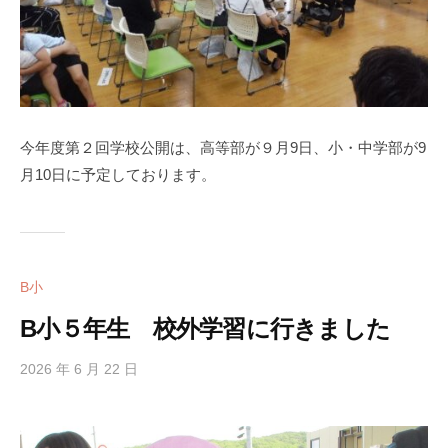
今年度第２回学校公開は、高等部が９月9日、小・中学部が9
月10日に予定しております。
B小
B小５年生 校外学習に行きました
2026 年 6 月 22 日
b
y
h
i