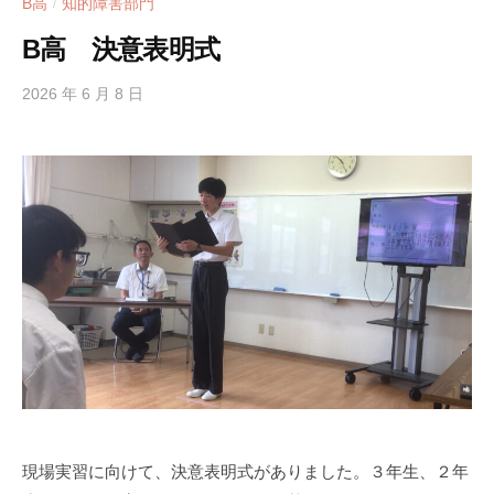
B高
知的障害部門
/
学
校
B高 決意表明式
で
す
2026 年 6 月 8 日
b
。
y
h
i
g
a
s
i
s
i
e
n
1
0
0
現場実習に向けて、決意表明式がありました。３年生、２年