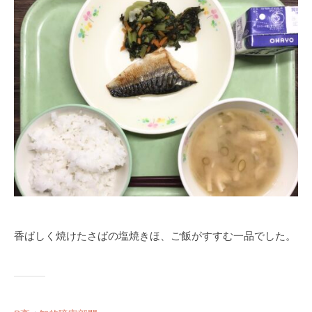
部
g
門
a
と
s
知
i
的
s
障
i
害
e
部
n
門
1
を
0
併
設
し
た
香ばしく焼けたさばの塩焼きほ、ご飯がすすむ一品でした。
特
別
支
援