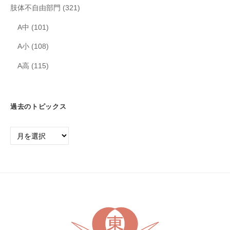
肢体不自由部門
(321)
A中
(101)
A小
(108)
A高
(115)
過去のトピックス
過
去
の
ト
ピ
ッ
ク
ス