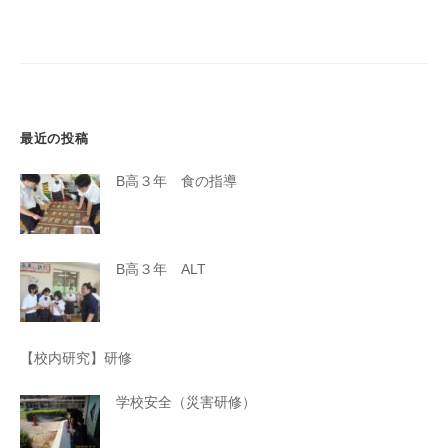
ー
シ
ョ
ン
最近の投稿
B高３年 食の指導
B高３年 ALT
【校内研究】研修
学校安全（災害研修）