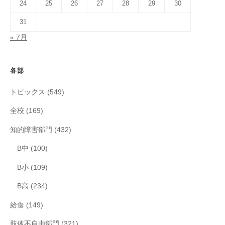
24
25
26
27
28
29
30
31
« 7月
各部
トピックス
(549)
全校
(169)
知的障害部門
(432)
B中
(100)
B小
(109)
B高
(234)
給食
(149)
肢体不自由部門
(321)