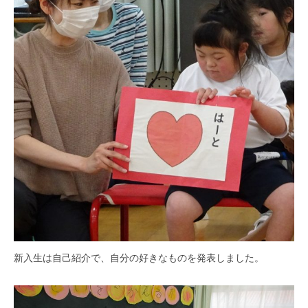
部
i
門
e
と
n
知
1
的
0
障
害
部
門
を
併
設
し
た
特
新入生は自己紹介で、自分の好きなものを発表しました。
別
支
援