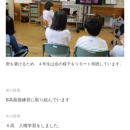
密を避けるため、４年生は会の様子をリモート視聴しています。
投
前の投稿
稿
B高面接練習に取り組んでいます
ナ
ビ
次の投稿
ゲ
Ａ高 人権学習をしました。