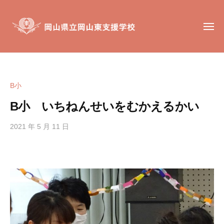
岡
コ
山
ン
県
メ
テ
ニ
立
ュ
ン
岡
ー
岡
岡
山
ツ
山
山
東
へ
東
県
支
B小
ス
支
立
援
キ
援
B小 いちねんせいをむかえるかい
岡
学
ッ
学
校
山
校
2021 年 5 月 11 日
b
プ
東
y
は
支
h
、
援
i
肢
g
学
体
a
不
校
s
自
i
由
s