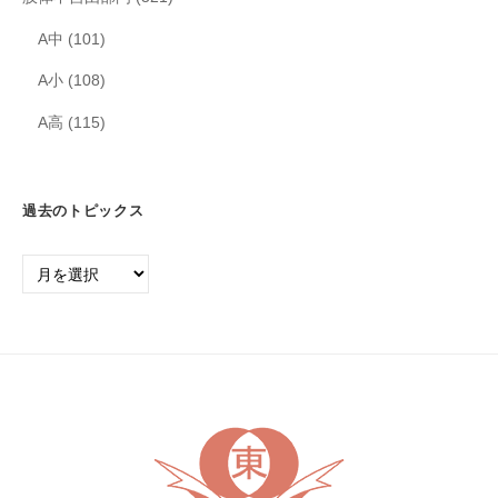
A中
(101)
A小
(108)
A高
(115)
過去のトピックス
過
去
の
ト
ピ
ッ
ク
ス