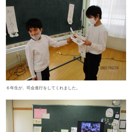
学
校
で
す
。
６年生が、司会進行をしてくれました。