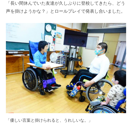
部
「長い間休んでいた友達が久しぶりに登校してきたら、どう
i
門
声を掛けようかな？」とロールプレイで発表し合いました。
e
と
n
知
1
的
0
障
0
害
部
門
を
併
設
し
た
特
別
支
「優しい言葉と掛けられると、うれしいな。」
援