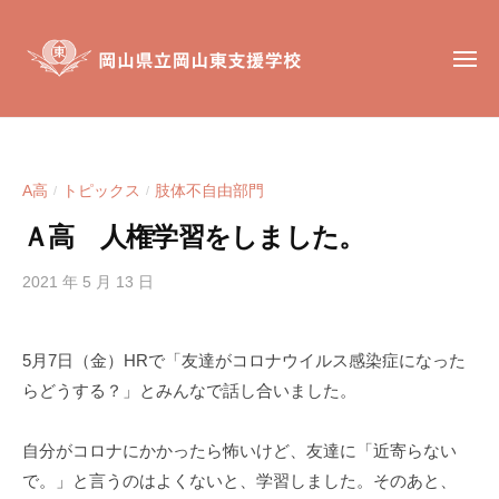
岡
コ
山
ン
県
メ
テ
ニ
立
ュ
ン
岡
ー
岡
岡
山
ツ
山
山
東
へ
東
県
支
A高
トピックス
肢体不自由部門
/
/
ス
支
立
援
キ
援
Ａ高 人権学習をしました。
岡
学
ッ
学
校
山
校
2021 年 5 月 13 日
b
プ
東
y
は
支
h
、
5月7日（金）HRで「友達がコロナウイルス感染症になった
援
i
肢
らどうする？」とみんなで話し合いました。
g
学
体
a
不
校
s
自分がコロナにかかったら怖いけど、友達に「近寄らない
自
i
由
で。」と言うのはよくないと、学習しました。そのあと、
s