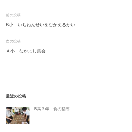
学
校
投
前の投稿
で
稿
す
B小 いちねんせいをむかえるかい
ナ
。
ビ
次の投稿
ゲ
Ａ小 なかよし集会
ー
シ
ョ
ン
最近の投稿
B高３年 食の指導