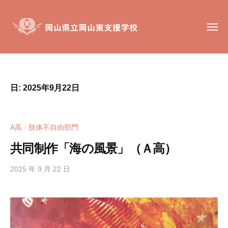
岡
コ
山
ン
県
メ
テ
ニ
立
ュ
ン
岡
ー
岡
岡
山
ツ
山
山
東
へ
東
県
支
日:
2025年9月22日
ス
支
立
援
キ
援
岡
学
ッ
学
校
山
A高
肢体不自由部門
/
校
プ
東
は
共同制作「海の風景」（Ａ高）
支
、
援
肢
2025 年 9 月 22 日
b
学
体
y
不
h
校
自
i
g
由