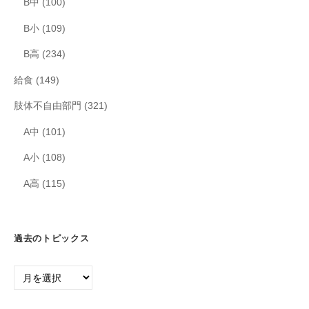
B中
(100)
B小
(109)
B高
(234)
給食
(149)
肢体不自由部門
(321)
A中
(101)
A小
(108)
A高
(115)
過去のトピックス
過
去
の