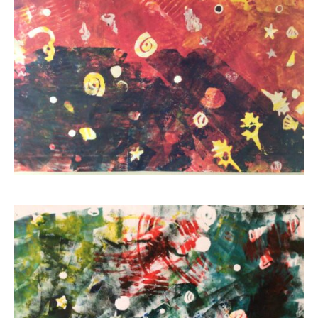
a
部
s
門
i
と
s
知
i
的
e
障
n
害
1
部
0
門
を
併
設
し
た
特
別
支
援