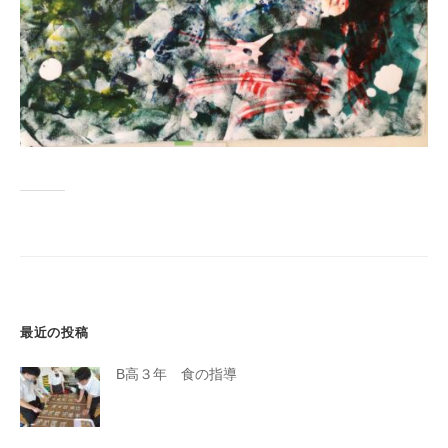
学
校
で
す
。
最近の投稿
B高３年 食の指導