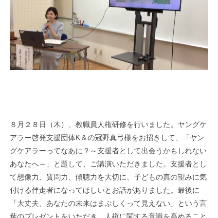
s
i
e
n
1
0
0
８月２８日（木）、教職員人権研修を行いました。ヤングケ
アラー啓発支援団体K＆の冠野真弓様をお招きして、「ヤン
グケアラーってなあに？～支援者として出会うかもしれない
あなたへ～」と題して、ご講演いただきました。支援者とし
て想像力、質問力、傾聴力を大切に、子どもの真の望みに気
付ける伴走者になってほしいとお話がありました。最後に
「大丈夫、あなたの未来はまぶしくって見えない」という言
葉のプレゼントをいただき、人権に関する意識を高めること