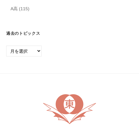
A高
(115)
過去のトピックス
過
去
の
ト
ピ
ッ
ク
ス