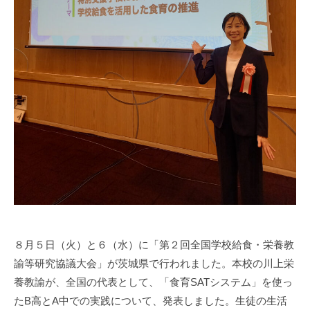
0
0
８月５日（火）と６（水）に「第２回全国学校給食・栄養教
諭等研究協議大会」が茨城県で行われました。本校の川上栄
養教諭が、全国の代表として、「食育SATシステム」を使っ
たB高とA中での実践について、発表しました。生徒の生活