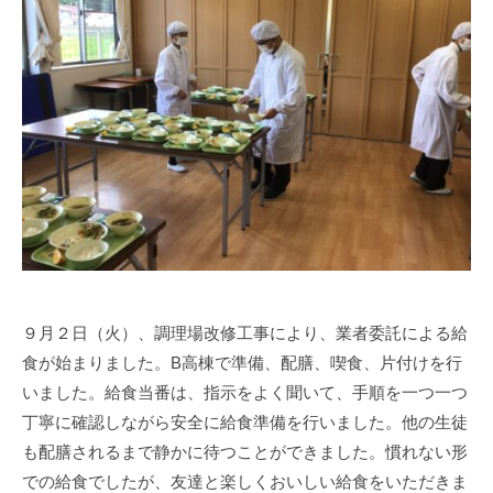
a
部
s
門
i
と
s
知
i
的
e
障
n
害
1
部
0
門
0
を
併
設
９月２日（火）、調理場改修工事により、業者委託による給
し
食が始まりました。B高棟で準備、配膳、喫食、片付けを行
た
特
いました。給食当番は、指示をよく聞いて、手順を一つ一つ
別
丁寧に確認しながら安全に給食準備を行いました。他の生徒
支
も配膳されるまで静かに待つことができました。慣れない形
援
での給食でしたが、友達と楽しくおいしい給食をいただきま