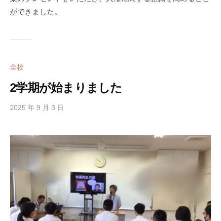
ができました。
全校
2学期が始まりました
2025 年 9 月 3 日
b
y
h
i
g
a
s
i
s
i