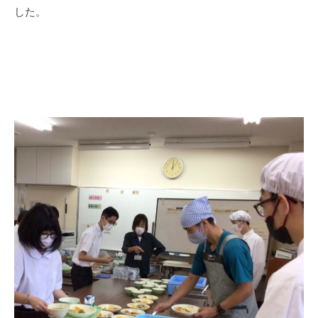
学
した。
校
で
す
。