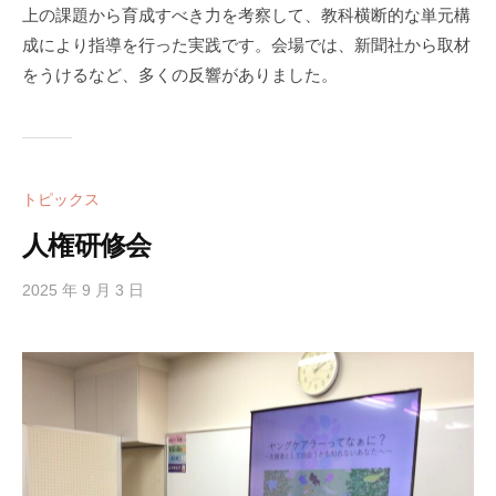
上の課題から育成すべき力を考察して、教科横断的な単元構
成により指導を行った実践です。会場では、新聞社から取材
をうけるなど、多くの反響がありました。
トピックス
人権研修会
2025 年 9 月 3 日
b
y
h
i
g
a
s
i