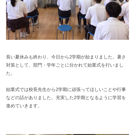
e
n
1
0
0
長い夏休みも終わり、今日から2学期が始まりました。暑さ
対策として、部門・学年ごとに分かれて始業式を行いまし
た。
始業式では校長先生から2学期に頑張ってほしいことや行事
などの話がありました。充実した2学期となるように学習を
進めていきます。