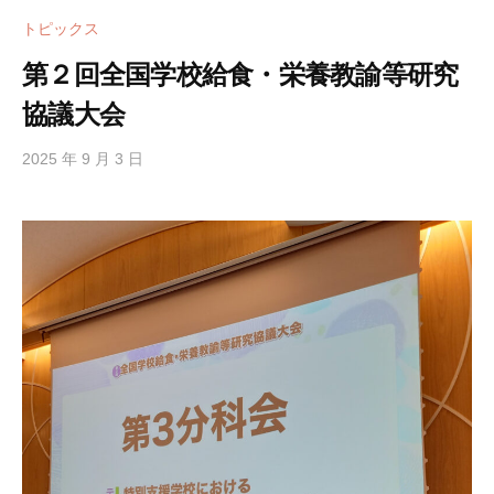
トピックス
第２回全国学校給食・栄養教諭等研究
協議大会
2025 年 9 月 3 日
b
y
h
i
g
a
s
i
s
i
e
n
1