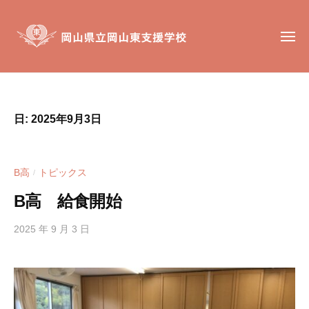
岡
コ
山
ン
県
メ
テ
ニ
立
ュ
ン
岡
ー
岡
岡
山
ツ
山
山
東
へ
東
県
支
日:
2025年9月3日
ス
支
立
援
キ
援
岡
学
ッ
学
校
山
B高
トピックス
/
校
プ
東
は
B高 給食開始
支
、
援
肢
2025 年 9 月 3 日
b
学
体
y
不
h
校
自
i
g
由