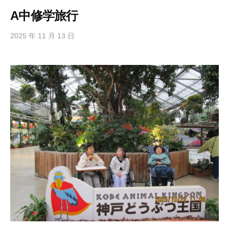
A中修学旅行
2025 年 11 月 13 日
b
y
h
i
g
a
s
i
s
i
e
n
1
0