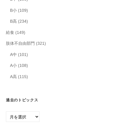
B小
(109)
B高
(234)
給食
(149)
肢体不自由部門
(321)
A中
(101)
A小
(108)
A高
(115)
過去のトピックス
過
去
の