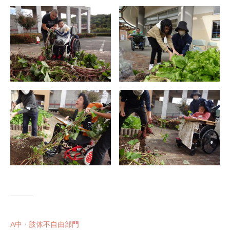
学
校
で
す
。
A中
肢体不自由部門
/