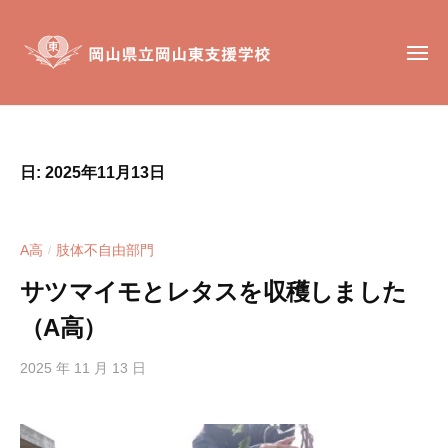
岡
コ
山
ン
県
メ
テ
ニ
立
ュ
ン
岡
ー
岡
岡
山
ツ
山
山
東
へ
東
県
支
日:
2025年11月13日
ス
支
立
援
キ
援
岡
学
ッ
学
校
山
A高
肢体不自由部門
/
校
プ
東
は
サツマイモとレタスを収穫しました
支
、
（A高）
援
肢
学
体
2025 年 11 月 13 日
b
不
校
y
自
h
由
i