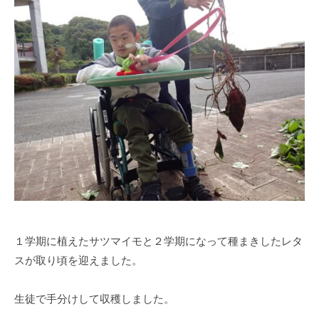
部
g
門
a
と
s
知
i
的
s
障
i
害
e
部
n
門
1
を
0
併
設
し
た
１学期に植えたサツマイモと２学期になって種まきしたレタ
特
スが取り頃を迎えました。
別
支
生徒で手分けして収穫しました。
援