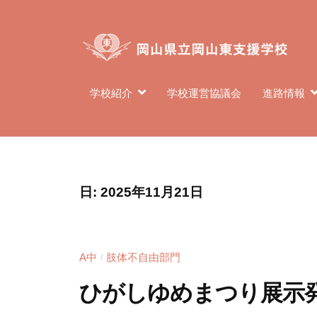
県
コ
立
ン
岡
テ
山
ン
東
岡
岡
学校紹介
学校運営協議会
進路情報
ツ
支
山
山
へ
援
東
県
ス
学
支
立
キ
校
援
岡
ッ
学
日:
2025年11月21日
プ
山
校
東
は
支
、
A中
肢体不自由部門
/
援
肢
ひがしゆめまつり展示
体
学
不