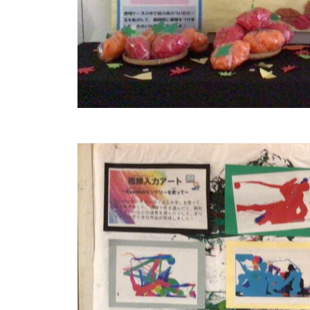
た
特
別
支
援
学
校
で
す
。