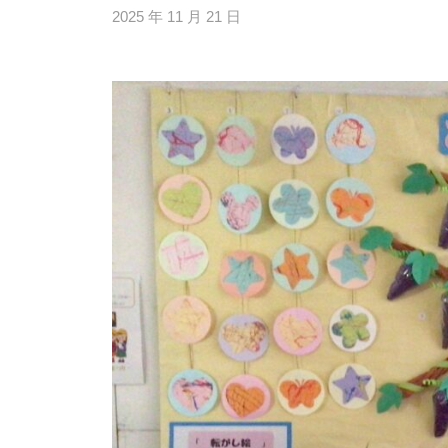
校
2025 年 11 月 21 日
b
自
y
由
h
部
i
門
g
と
a
知
s
的
i
障
s
害
i
部
e
門
n
を
1
0
併
設
し