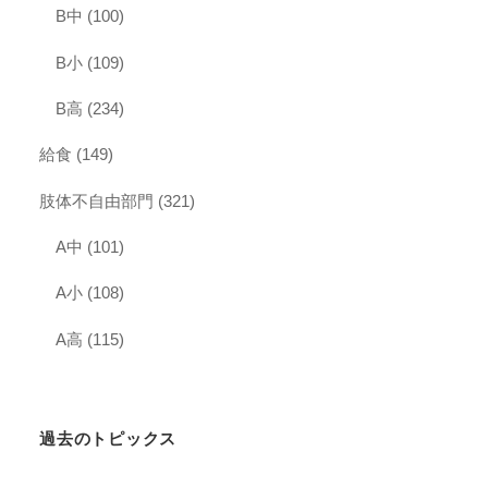
B中
(100)
B小
(109)
B高
(234)
給食
(149)
肢体不自由部門
(321)
A中
(101)
A小
(108)
A高
(115)
過去のトピックス