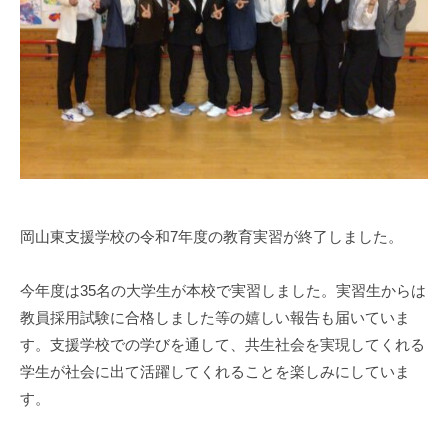
s
i
e
n
1
0
岡山東支援学校の令和7年度の教育実習が終了しました。
今年度は35名の大学生が本校で実習しました。実習生からは
教員採用試験に合格しました等の嬉しい報告も届いていま
す。支援学校での学びを通して、共生社会を実現してくれる
学生が社会に出て活躍してくれることを楽しみにしていま
す。