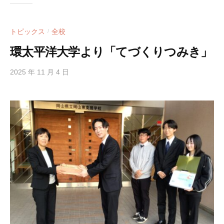
トピックス
全校
/
環太平洋大学より「てづくりつみき」
2025 年 11 月 4 日
b
y
h
i
g
a
s
i
s
i
e
n
1