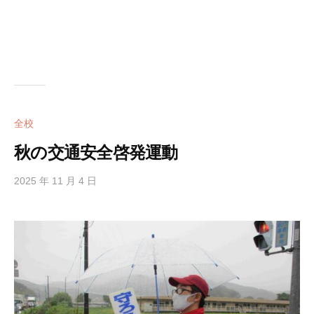
全校
秋の交通安全啓発運動
2025 年 11 月 4 日
b
y
h
i
g
a
s
i