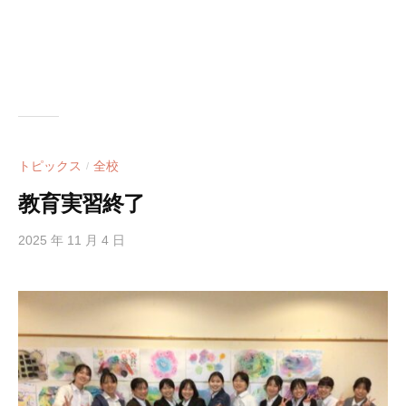
学
校
で
す
。
トピックス
全校
/
教育実習終了
2025 年 11 月 4 日
b
y
h
i
g
a
s
i