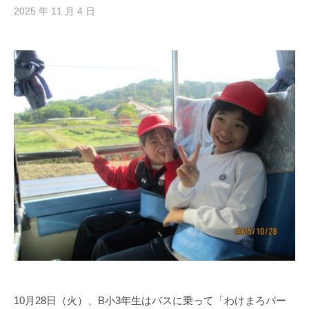
2025 年 11 月 4 日
b
y
h
i
g
a
s
i
s
i
e
n
1
0
0
10月28日（火）、B小3年生はバスに乗って「わけまろパー