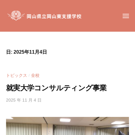
岡
コ
山
ン
県
メ
テ
ニ
立
ュ
ン
岡
ー
岡
岡
山
ツ
山
山
東
へ
東
県
支
日:
2025年11月4日
ス
支
立
援
キ
援
岡
学
ッ
学
校
山
トピックス
全校
/
校
プ
東
は
就実大学コンサルティング事業
支
、
援
肢
2025 年 11 月 4 日
b
学
体
y
不
h
校
自
i
g
由