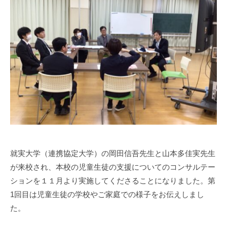
a
部
s
門
i
と
s
知
i
的
e
障
n
害
1
部
0
門
を
併
設
就実大学（連携協定大学）の岡田信吾先生と山本多佳実先生
し
が来校され、本校の児童生徒の支援についてのコンサルテー
た
特
ションを１１月より実施してくださることになりました。第
別
1回目は児童生徒の学校やご家庭での様子をお伝えしまし
支
た。
援