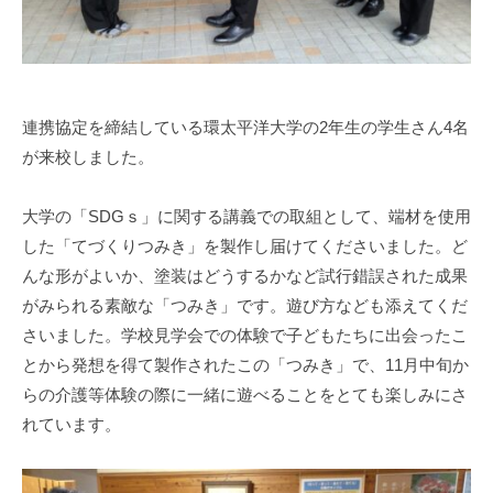
0
連携協定を締結している環太平洋大学の2年生の学生さん4名
が来校しました。
大学の「SDGｓ」に関する講義での取組として、端材を使用
した「てづくりつみき」を製作し届けてくださいました。ど
んな形がよいか、塗装はどうするかなど試行錯誤された成果
がみられる素敵な「つみき」です。遊び方なども添えてくだ
さいました。学校見学会での体験で子どもたちに出会ったこ
とから発想を得て製作されたこの「つみき」で、11月中旬か
らの介護等体験の際に一緒に遊べることをとても楽しみにさ
れています。