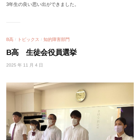
3年生の良い思い出ができました。
B高
トピックス
知的障害部門
/
/
B高 生徒会役員選挙
2025 年 11 月 4 日
b
y
h
i
g
a
s
i
s
i