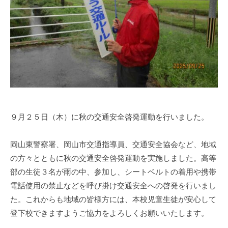
s
i
e
n
1
0
0
９月２５日（木）に秋の交通安全啓発運動を行いました。
岡山東警察署、岡山市交通指導員、交通安全協会など、地域
の方々とともに秋の交通安全啓発運動を実施しました。高等
部の生徒３名が雨の中、参加し、シートベルトの着用や携帯
電話使用の禁止などを呼び掛け交通安全への啓発を行いまし
た。これからも地域の皆様方には、本校児童生徒が安心して
登下校できますようご協力をよろしくお願いいたします。