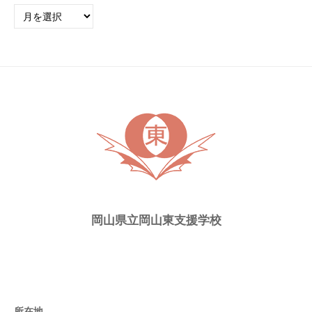
過
去
の
ト
ピ
ッ
ク
ス
岡山県立岡山東支援学校
所在地