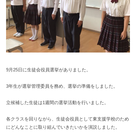
e
n
1
0
0
9月25日に生徒会役員選挙がありました。
3年生が選挙管理委員を務め、選挙の準備をしました。
立候補した生徒は1週間の選挙活動を行いました。
各クラスを回りながら、生徒会役員として東支援学校のため
にどんなことに取り組んでいきたいかを演説しました。